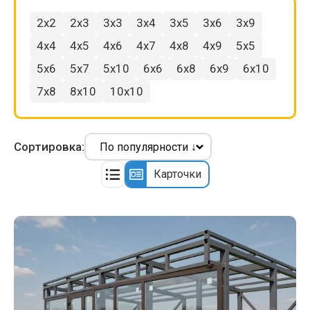
2x2
2x3
3x3
3x4
3x5
3x6
3x9
4x4
4x5
4x6
4x7
4x8
4x9
5x5
5x6
5x7
5x10
6x6
6x8
6x9
6x10
7x8
8x10
10x10
Сортировка:
Карточки