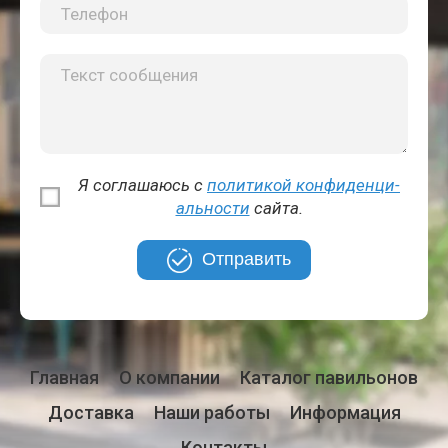
Я соглашаюсь с
политикой кон­фи­ден­ци­
аль­но­сти
сайта.
Отправить
Главная
О компании
Каталог павильонов
Доставка
Наши работы
Информация
Контакты