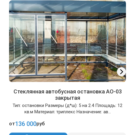
Стеклянная автобусная остановка АО-03
закрытая
Тип: остановки Размеры (д*ш): 5 на 2.4 Площадь: 12
кв.м Материал: триплекс Назначение: ав...
136 000
от
руб
о