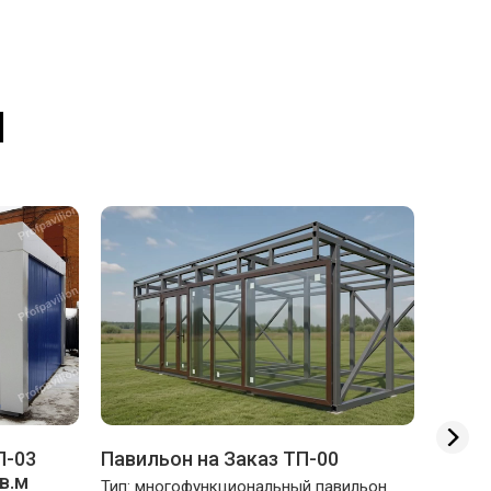
И
П-03
Павильон на Заказ ТП-00
Навес
в.м
Тип: многофункциональный павильон
Тип: п