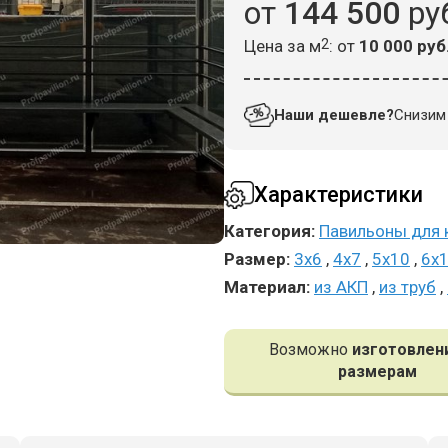
от
144 500
ру
Цена за м
2
: от
10 000 руб
Наши дешевле?
Снизим 
Характеристики
Категория:
Павильоны для 
Размер:
3x6
,
4x7
,
5x10
,
6x
Материал:
из АКП
,
из труб
,
Возможно
изготовлен
размерам