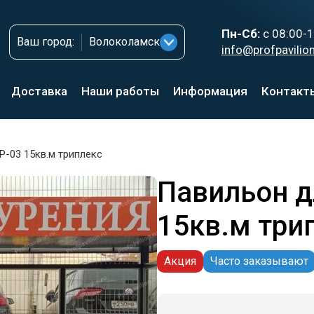
Пн-Сб:
с 08:00-1
Ваш город:
Волоколамск
info@profpavilion
Доставка
Наши работы
Информация
Контакт
Р-03 15кв.м триплекс
Павильон д
15кв.м три
Акция
Часто заказывают