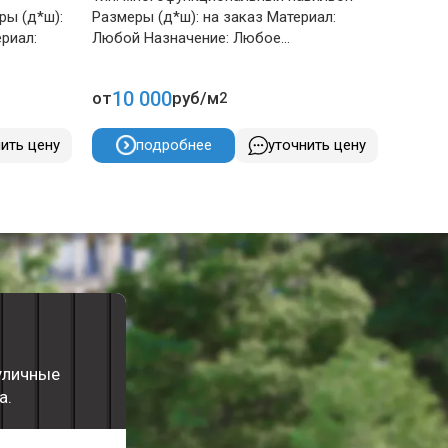
ры (д*ш):
Размеры (д*ш): на заказ Материал:
Площад
ериал:
Любой Назначение: Любое...
Назначе
10 000
59 
от
руб/м
от
2
ить цену
подробнее
уточнить цену
уличные
а.