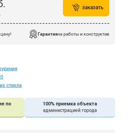
б.
заказать
.
цену!
Гарантия
на работы и конструктив
курения
10
из стекла
ие по
100% приемка объекта
администрацией города