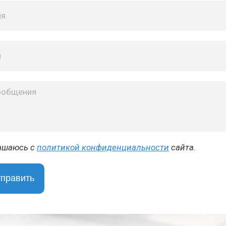
ашаюсь с
политикой кон­фи­ден­ци­аль­но­сти
сайта.
править