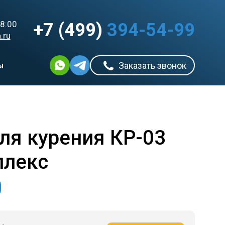
8:00
+7 (499)
394-54-99
.ru
ы
Заказать звонок
ля курения КР-03
плекс