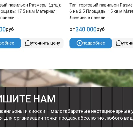
овый павильон Размеры (д*ш):
Тип: торговый павильон Разме
лощадь: 17,5 кв.м Материал:
6 на 2.5 Площадь: 15 кв.м Мат
панели...
Линейные панели ...
00
340 000
руб
от
руб
робнее
уточнить цену
подробнее
уточн
ИШИТЕ НАМ
павильоны и киоски – малогабаритные нестационарные 
я для организации точки продаж абсолютно любого вид