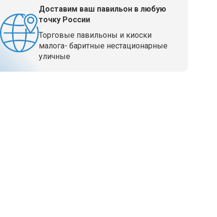
Доставим ваш павильон в любую
точку России
Торговые павильоны и киоски
малога- баритные нестационарные
уличные