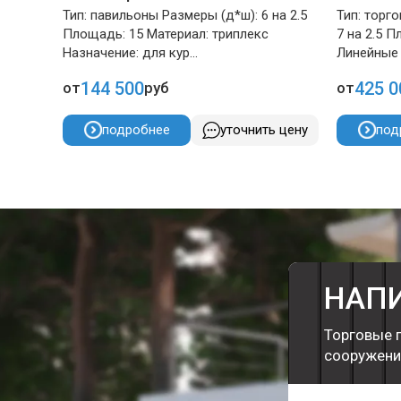
Тип: павильоны Размеры (д*ш): 6 на 2.5
Тип: торг
Площадь: 15 Материал: триплекс
7 на 2.5 П
Назначение: для кур...
Линейные 
144 500
425 0
от
руб
от
подробнее
уточнить цену
под
НАП
Торговые 
сооружени